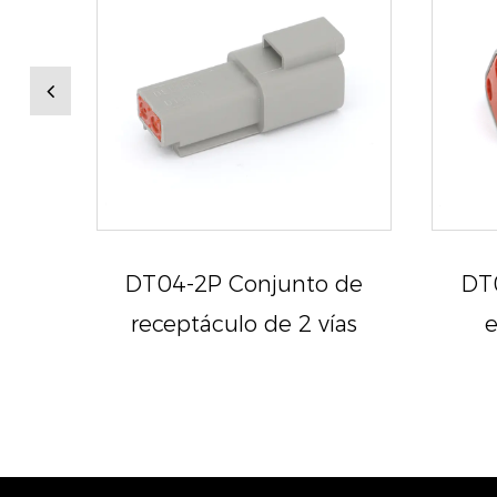
 de
DT04-2P Conjunto de
DT
s
receptáculo de 2 vías
e