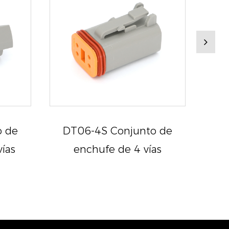
o de
DT06-4S Conjunto de
DT
vías
enchufe de 4 vías
r