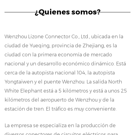
Resistencia mecánica:
¿Quienes somos?
Diseñados con un paso de 4,5 mm, nuestros
conectores cuentan con una excelente
Wenzhou Lizone Connector Co., Ltd., ubicada en la
resistencia mecánica, lo que garantiza un
ciudad de Yueqing, provincia de Zhejiang, es la
rendimiento duradero incluso en entornos
ciudad con la primera economía de mercado
exigentes. Su construcción robusta mejora la
nacional y un desarrollo económico dinámico. Está
cerca de la autopista nacional 104, la autopista
estabilidad durante el funcionamiento,
Yongtaiwen y el puente Wenzhou. La salida North
mitigando de manera efectiva los riesgos
White Elephant está a 5 kilómetros y está a unos 25
asociados con vibraciones y choques que se
kilómetros del aeropuerto de Wenzhou y de la
encuentran comúnmente en entornos de
estación de tren. El tráfico es muy conveniente.
automoción.
La empresa se especializa en la producción de
Rendimiento de transmisión de señales:
diversos conectores de circuitos eléctricos para