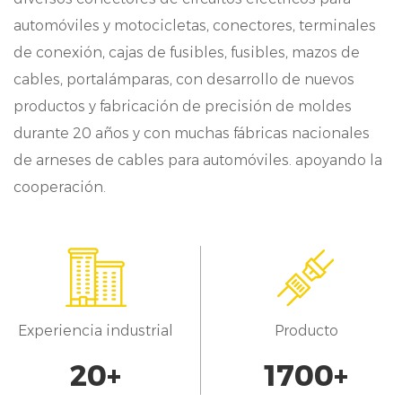
La configuración de paso de 4,5 mm optimila
automóviles y motocicletas, conectores, terminales
eficiencia de transmisión de señal,
de conexión, cajas de fusibles, fusibles, mazos de
manteniendo la integridad de la señal a
cables, portalámparas, con desarrollo de nuevos
productos y fabricación de precisión de moldes
través de los módulos conectados. Esto
durante 20 años y con muchas fábricas nacionales
asegura un intercambio de datos consistente
de arneses de cables para automóviles. apoyando la
y preciso, crítico para el buen
cooperación.
funcionamiento de los sistemas
automotrices, mejorando el rendimiento
general del vehículo y la seguridad.
Aplicaciones de automoción:
Experiencia industrial
Producto
Nuestros conectores encuentran una amplia
20
+
1700
+
utilidad en diversas aplicaciones