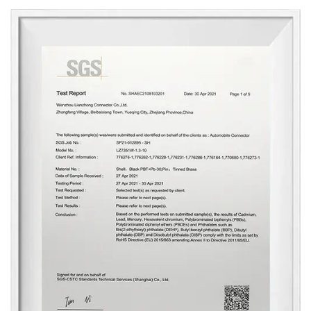
mm ofrecen una compatibilidad versátil con
una amplia gama de componentes de
automoción. Desde los módulos de control
del motor hasta las matrices de sensores y
más, estos conectores garantizan una
integración sin problemas a través de
diversos sistemas automotrices.
Durabilidad y fiabilidad:
Construidos para soportar los rigores de los
entornos automotrices, nuestros conectores
dan prioridad a la durabilidad y confiabilidad.
El diseño robusto y los materiales de alta