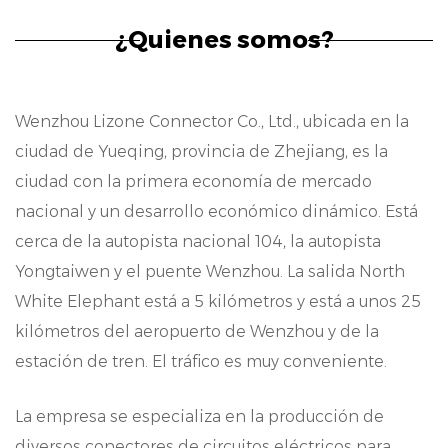
de señal, garantizando una menor pérdida
¿Quienes somos?
de señal e interferencia electromagnética.
Con una construcción sólida y materiales de
Wenzhou Lizone Connector Co., Ltd., ubicada en la
alta calidad, nuestro conector garantiza
ciudad de Yueqing, provincia de Zhejiang, es la
durabilidad y longevidad, incluso en entornos
ciudad con la primera economía de mercado
de automoción exigentes.
nacional y un desarrollo económico dinámico. Está
cerca de la autopista nacional 104, la autopista
Aplicaciones:
Yongtaiwen y el puente Wenzhou. La salida North
Nuestro conector pitch de 5,5 mm tiene
White Elephant está a 5 kilómetros y está a unos 25
aplicaciones versátiles en varios módulos de
kilómetros del aeropuerto de Wenzhou y de la
automoción, incluyendo, entre otros,
estación de tren. El tráfico es muy conveniente.
unidades de control del motor, sistemas de
La empresa se especializa en la producción de
infoentretenimiento, sistemas de iluminación
diversos conectores de circuitos eléctricos para