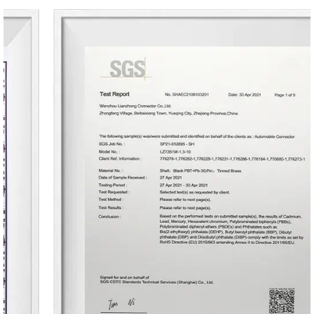
existentes. Ya sea para aplicaciones OEM o
actualizaciones del mercado secundario,
nuestro conector ofrece compatibilidad
plug-and-play, lo que simplifica los
procedimientos de instalación y
mantenimiento.
Rendimiento:
El conector de paso de 5,5 mm sobresale en
métricas de rendimiento cruciales para
aplicaciones automotriz. Mantiene una baja
resistencia de contacto, lo que garantiza una
entrega de energía eficiente y la integridad