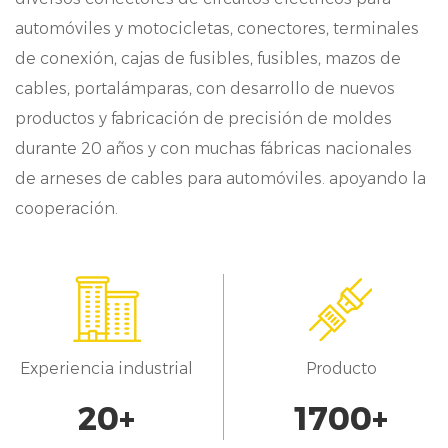
y módulos de sensores. Tanto si se trata de
automóviles y motocicletas, conectores, terminales
conectar sensores para el diagnóstico de
de conexión, cajas de fusibles, fusibles, mazos de
vehículos como de integrar sistemas de
cables, portalámparas, con desarrollo de nuevos
productos y fabricación de precisión de moldes
entretenimiento, nuestro conector garantiza
durante 20 años y con muchas fábricas nacionales
una conectividad estable y una funcionalidad
de arneses de cables para automóviles. apoyando la
perfecta.
cooperación.
Fiabilidad:
La fiabilidad es primordial en la electrónica
de automoción, y nuestro conector de paso
de 5,5 mm ofrece precisamente eso.
Experiencia industrial
Producto
Diseñado para resistir las duras condiciones
20
+
1700
+
de funcionamiento, incluidas las variaciones