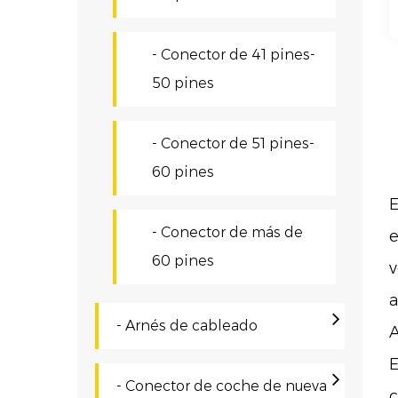
- Conector de 41 pines-
50 pines
- Conector de 51 pines-
60 pines
E
- Conector de más de
e
60 pines
v
a
- Arnés de cableado
A
E
- Conector de coche de nueva
c