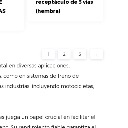
E
receptáculo de 3 vías
AS
(hembra)
1
2
3
›
l en diversas aplicaciones,
s, como en sistemas de freno de
as industrias, incluyendo motocicletas,
 juega un papel crucial en facilitar el
eno. Su rendimiento fiable garantiza el