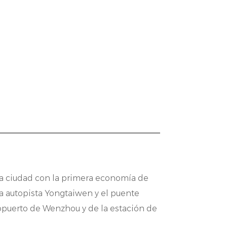
clientes, ofrecemos opciones de
 se trate de requisitos específicos de
colaboración con los clientes para
iones únicas. Nuestro enfoque flexible
tores se integran sin problemas en
ndimiento general.
pines es su compatibilidad e
dispositivos. Ya se trate de la
 nuevos componentes, nuestros
 la ciudad con la primera economía de
ue reduce el tiempo de instalación y la
la autopista Yongtaiwen y el puente
ropuerto de Wenzhou y de la estación de
unicación fluida entre las diferentes