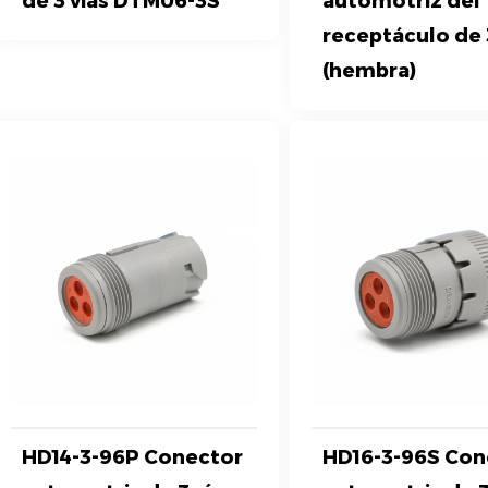
de 3 vías DTM06-3S
automotriz del
receptáculo de 
(hembra)
HD14-3-96P Conector
HD16-3-96S Con