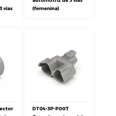
automotriz de 3 vías
3 vías
(femenina)
ector
DT04-3P-P007