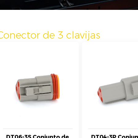
Conector de 3 clavijas
DT06-3S Conjunto de
DT04-3P Conjun