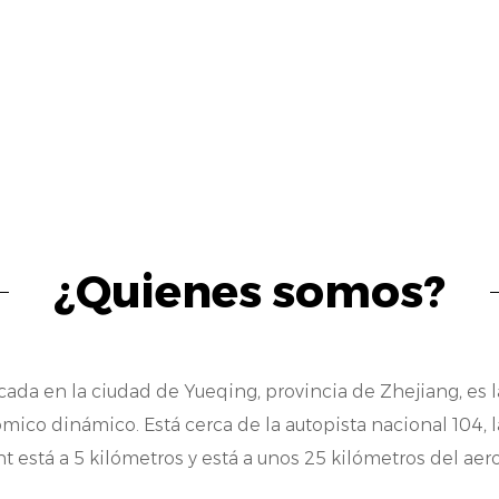
econociendo las diversas necesidades de nuestros 
ersonalización para nuestro conector de 3 pines. Ya
ensión, corriente o tamaño, trabajamos en estrecha 
daptar soluciones que cumplan con sus especificac
ara la personalización asegura que nuestros conec
iferentes sistemas, mejorando la eficiencia y el re
ompatibilidad e interoperabilidad:
¿Quienes somos?
na de las ventajas clave de nuestro conector de 3 
nteroperabilidad con una amplia gama de sistemas y 
ntegración con equipos existentes o la conexión a
cada en la ciudad de Yueqing, provincia de Zhejiang, es
onectores ofrecen conectividad sin problemas, lo q
ico dinámico. Está cerca de la autopista nacional 104, 
 está a 5 kilómetros y está a unos 25 kilómetros del ae
omplejidad. Esta interoperabilidad asegura una com