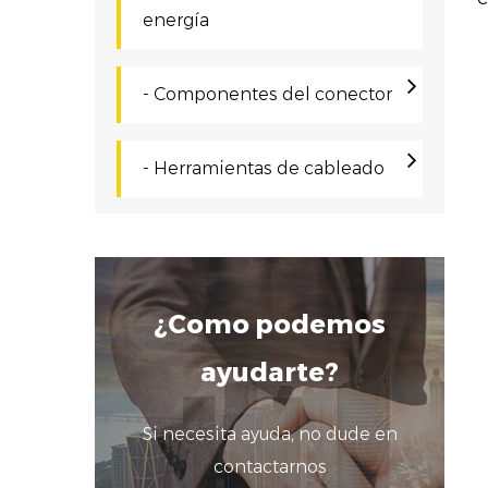
energía
b
s
- Componentes del conector
i
e
- Herramientas de cableado
C
E
n
l
¿Como podemos
g
ayudarte?
y
i
Si necesita ayuda, no dude en
contactarnos
O