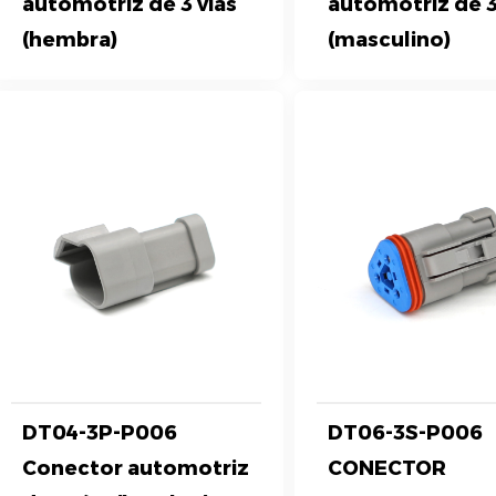
automotriz de 3 vías
automotriz de 3
(hembra)
(masculino)
DT04-3P-P006
DT06-3S-P006
Conector automotriz
CONECTOR