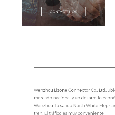
R
CONTÁCTENOS
p
t
a
p
d
C
U
i
i
Wenzhou Lizone Connector Co., Ltd., ubi
c
mercado nacional y un desarrollo económ
Wenzhou. La salida North White Elephant
c
tren. El tráfico es muy conveniente.