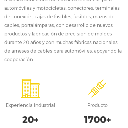
aplicaciones en todos los sectores, ofreciendo
automóviles y motocicletas, conectores, terminales
soluciones para necesidades de conectividad
de conexión, cajas de fusibles, fusibles, mazos de
variadas.
cables, portalámparas, con desarrollo de nuevos
productos y fabricación de precisión de moldes
Intercambiabilidad: nuestros componentes
durante 20 años y con muchas fábricas nacionales
están diseñados para una integración
de arneses de cables para automóviles. apoyando la
perfecta, lo que permite una fácil
cooperación.
intercambiabilidad y compatibilidad con los
sistemas existentes.
Fiabilidad: damos prioridad a la fiabilidad en
todos los aspectos de nuestro proceso de
Experiencia industrial
Producto
fabricación, garantizando que nuestros
20
+
1700
+
componentes proporcionan un buen