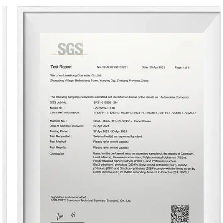
automoción, garantizando conexiones
eléctricas fiables en vehículos de todo tipo.
Maquinaria Industrial: en entornos
industriales, nuestros conectores facilitan la
interconexión de diversas máquinas y
equipos, permitiendo una comunicación y
control sin fisuras.
Electrónica de consumo: desde los teléfonos
inteligentes hasta los electrodomésticos, los
componentes conectores son esenciales para
la funcionalidad de innumerables
dispositivos electrónicos, proporcionando