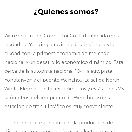
con varias características clave que los
¿Quienes somos?
distinguen en el mercado:
Ingeniería de precisión: cada componente es
Wenzhou Lizone Connector Co., Ltd., ubicada en la
fabricado con precisión, adhiriendo a
ciudad de Yueqing, provincia de Zhejiang, es la
tolerancias estrictas para garantizar
ciudad con la primera economía de mercado
compatibilidad y funcionalidad.
nacional y un desarrollo económico dinámico. Está
cerca de la autopista nacional 104, la autopista
Durabilidad: construidos para soportar
Yongtaiwen y el puente Wenzhou. La salida North
entornos exigentes, nuestros componentes
White Elephant está a 5 kilómetros y está a unos 25
ofrecen durabilidad, garantizando una
kilómetros del aeropuerto de Wenzhou y de la
longevidad y un rendimiento ininterrumpido.
estación de tren. El tráfico es muy conveniente.
Versati: con una amplia gama de productos,
La empresa se especializa en la producción de
nos adaptamos a una amplia gama de
diversos conectores de circuitos eléctricos para