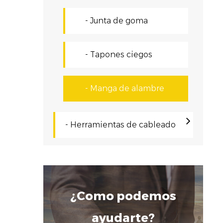
C
- Junta de goma
C
a
- Tapones ciegos
c
o
- Manga de alambre
C
a
- Herramientas de cableado
q
T
d
m
¿Como podemos
P
ayudarte?