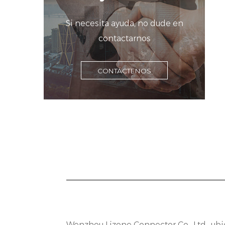
c
e
Si necesita ayuda, no dude en
contactarnos
C
e
CONTÁCTENOS
e
A
I
a
c
m
I
a
m
Wenzhou Lizone Connector Co., Ltd., ubi