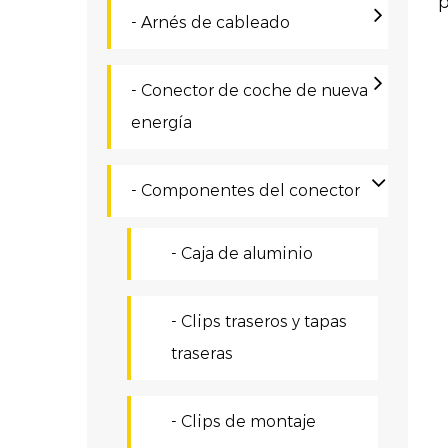
p
- Arnés de cableado
d
A
- Conector de coche de nueva
g
energía
F
a
- Componentes del conector
u
D
- Caja de aluminio
p
- Clips traseros y tapas
ú
traseras
F
q
- Clips de montaje
m