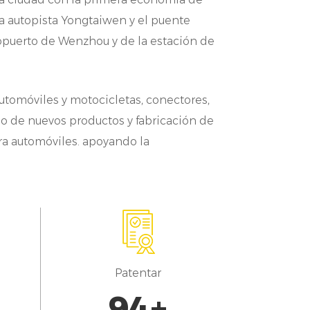
stemas eléctricos de motocicletas.
la autopista Yongtaiwen y el puente
ropuerto de Wenzhou y de la estación de
ehículos eléctricos e híbridos, la
ficativamente. Estos vehículos
es para proteger los componentes
automóviles y motocicletas, conectores,
to. Las camisas de alambre
llo de nuevos productos y fabricación de
ra automóviles. apoyando la
uras condiciones de funcionamiento
s de conector indispensables utilizados
leta y vehículos de nueva energía. Su
ables y cables es fundamental para
as en vehículos y maquinaria modernos.
Patentar
camisas de alambre ofrecen numerosos
100
+