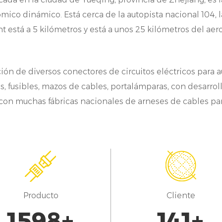
ontribuyendo a la seguridad y durabilidad de los si
ico dinámico. Está cerca de la autopista nacional 104, 
 está a 5 kilómetros y está a unos 25 kilómetros del ae
uevos vehículos de energía: con el aumento de los v
emanda de camisas de alambre ha aumentado signi
equieren soluciones eficientes de gestión de cabl
ión de diversos conectores de circuitos eléctricos para 
léctricos sensibles y garantizar un buen rendimien
s, fusibles, mazos de cables, portalámparas, con desarro
con muchas fábricas nacionales de arneses de cables pa
roporcionan aislamiento y protección contra las d
ue se encuentran en los vehículos eléctricos.
n conclusión, las camisas de alambre son accesorio
n varias industrias, incluyendo automotriz, motocic
apel en la organización, protección y gestión de c
arantizar conexiones eléctricas eficientes y segur
Producto
Cliente
on una amplia gama de tipos y aplicaciones, las 
1700
+
150
+