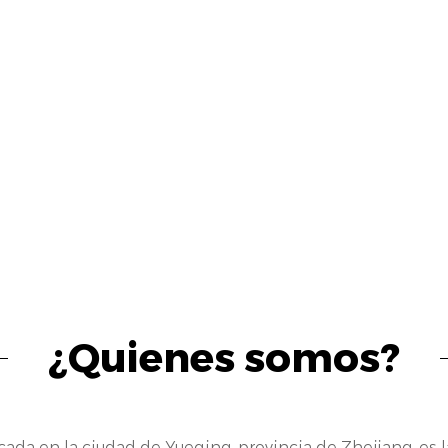
ontra la humedad, los químicos, la radiación UV y o
n el ambiente de aplicación.
umplimiento normativo: asegurar que las camisas 
stándares y regulaciones relevantes de la industri
léctricos para mantener la seguridad y confiabilida
plicaciones de camisas de alambre:
ndustria automotriz: las camisas de alambre se uti
utomotripara proteger y administrar arnesde cable
onfiables en vehículos. Protegen los cables de las vi
ecánicos, mejorando la longey el rendimiento de l
¿Quienes somos?
ndustria de motocicletas: en motocicletas, las cami
segurar y aislar el cableeléctrico, especialmente e
otor y los gases de escape. Evitan el roce de cables,
cada en la ciudad de Yueqing, provincia de Zhejiang, es