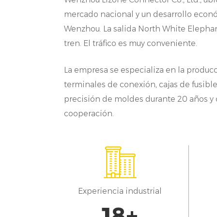
c
mercado nacional y un desarrollo económ
Wenzhou. La salida North White Elephant
N
tren. El tráfico es muy conveniente.
d
r
La empresa se especializa en la producc
e
terminales de conexión, cajas de fusible
precisión de moldes durante 20 años y 
p
cooperación.
q
E
e
p
g
Experiencia industrial
C
20
+