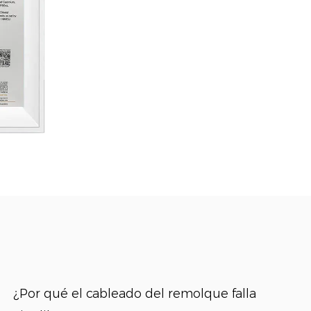
Por qué el cableado del remolque falla al
¿Por q