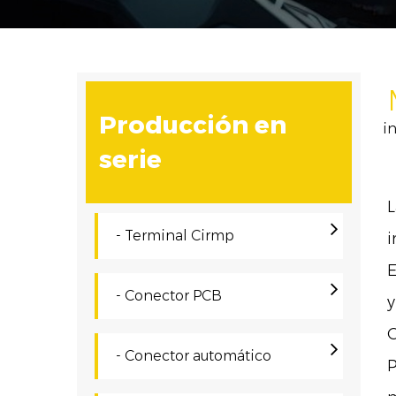
Producción en
i
serie
L
- Terminal Cirmp
i
E
- Conector PCB
y
C
- Conector automático
P