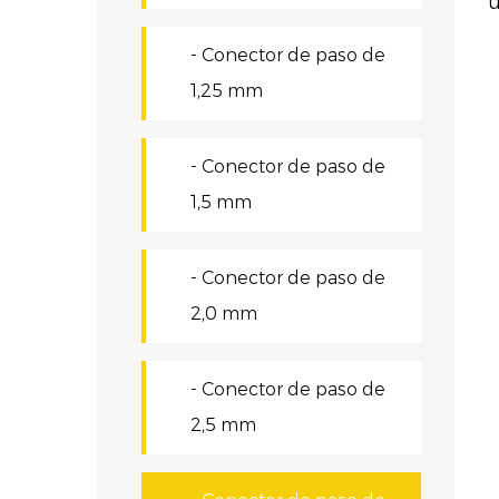
u
u
- Conector de paso de
i
1,25 mm
v
N
- Conector de paso de
e
1,5 mm
d
- Conector de paso de
c
2,0 mm
f
F
- Conector de paso de
C
2,5 mm
g
c