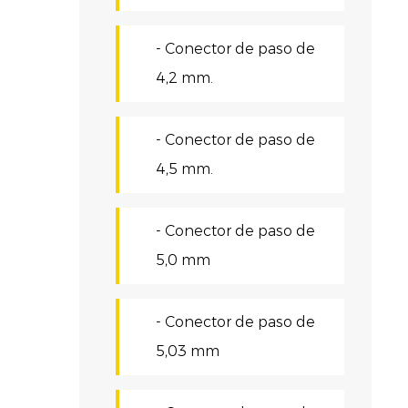
A
é
- Conector de paso de
e
4,2 mm.
c
D
- Conector de paso de
E
4,5 mm.
f
- Conector de paso de
s
5,0 mm
p
- Conector de paso de
P
5,03 mm
R
d