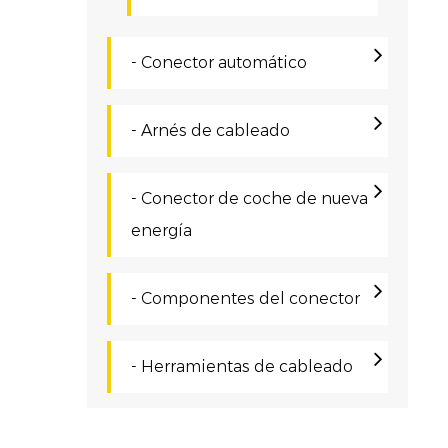
S
R
- Conector automático
d
N
- Arnés de cableado
p
p
- Conector de coche de nueva
E
energía
f
p
- Componentes del conector
i
- Herramientas de cableado
p