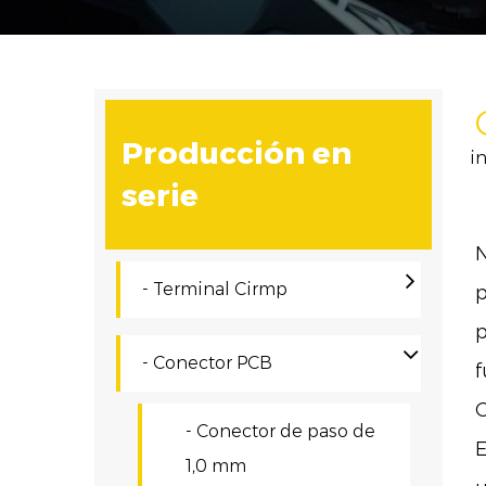
Producción en
i
serie
N
- Terminal Cirmp
p
p
- Conector PCB
f
C
- Conector de paso de
E
1,0 mm