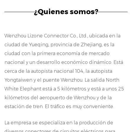
señales garantizan una transferencia de
¿Quienes somos?
datos fiable. El diseño del conector priorila
estabilidad y longevidad, por lo que es una
Wenzhou Lizone Connector Co., Ltd., ubicada en la
elección fiable para diversas aplicaciones.
ciudad de Yueqing, provincia de Zhejiang, es la
Resistencia mecánica:
ciudad con la primera economía de mercado
Uno de los atributos clave de nuestro
nacional y un desarrollo económico dinámico. Está
cerca de la autopista nacional 104, la autopista
conector de paso 5,03mm es su
Yongtaiwen y el puente Wenzhou. La salida North
impresionante resistencia mecánica.
White Elephant está a 5 kilómetros y está a unos 25
Diseñado para soportar diferentes
kilómetros del aeropuerto de Wenzhou y de la
condiciones ambientales y esfuerzos físicos,
estación de tren. El tráfico es muy conveniente.
este conector garantiza conexiones seguras y
La empresa se especializa en la producción de
estables. Su resistencia hace que sea
diversos conectores de circuitos eléctricos para