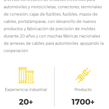
especialmente adecuado para entornos
automóviles y motocicletas, conectores, terminales
exigentes, como aplicaciones de automoción.
de conexión, cajas de fusibles, fusibles, mazos de
Rendimiento de transmisión de señales:
cables, portalámparas, con desarrollo de nuevos
productos y fabricación de precisión de moldes
Con un enfoque en el mantenimiento de la
durante 20 años y con muchas fábricas nacionales
integridad de la señal, nuestro conector de
de arneses de cables para automóviles. apoyando la
paso de 5,03mm sobresale en la entrega de
cooperación.
transmisión de datos consistente y fiable. Su
diseño reduce la pérdida de señal y la
interferencia, garantizando un buen
rendimiento incluso en entornos de alto
Experiencia industrial
Producto
ruido. Ya sea para conexiones de
20
+
1700
+
alimentación, interfaces de módulo de