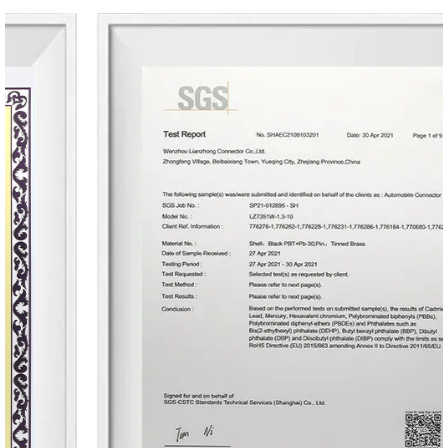
no es una opción.
Facilidad de integración:
Diseñado para facilitar la integración, nuestro
conector de paso de 5,03mm simplifica el
proceso de montaje, ahorrtiempo y recursos.
Su interfaz fácil de usar facilita una
instalación rápida, lo que permite una
integración perfecta en los sistemas
existentes. Ya sea para OEM o usuarios
finales, este conector agililos flujos de
trabajo, contribuyendo a la eficiencia
operativa general.