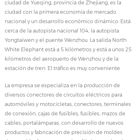
ciudad de Yueqing, provincia de Zhejiang, es la
en entornos exigentes.
ciudad con la primera economía de mercado
Conexión segura: con su diseño preciso y
nacional y un desarrollo económico dinámico. Está
cerca de la autopista nacional 104, la autopista
mecanismo de bloqueo, nuestro conector
Yongtaiwen y el puente Wenzhou. La salida North
proporciona una conexión segura y estable,
White Elephant está a 5 kilómetros y está a unos 25
reduciendo el riesgo de desconexiones o
kilómetros del aeropuerto de Wenzhou y de la
interrupciones de la señal.
estación de tren. El tráfico es muy conveniente.
Compatibilidad versátil: diseñado para
La empresa se especializa en la producción de
cumplir con los estándares de la industria,
diversos conectores de circuitos eléctricos para
nuestro conector es compatible con una
automóviles y motocicletas, conectores, terminales
amplia gama de dispositivos y sistemas,
de conexión, cajas de fusibles, fusibles, mazos de
ofreciendo flexibilidad en la aplicación.
cables, portalámparas, con desarrollo de nuevos
productos y fabricación de precisión de moldes
Instalación fácil: con un diseño fácil de usar,