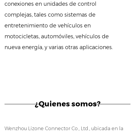
conexiones en unidades de control
complejas, tales como sistemas de
entretenimiento de vehículos en
motocicletas, automóviles, vehículos de
nueva energía, y varias otras aplicaciones.
características
Nuestro conector de 10 pines cuenta con
varias características clave que lo convierten
en un componente esencial en los sistemas
de control modernos:
¿Quienes somos?
Construcción robusta: construido con
materiales de alta calidad, nuestro conector
Wenzhou Lizone Connector Co., Ltd., ubicada en la
garantiza durabilidad y longevidad, incluso