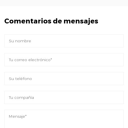
tiempo de actividad.
Mayor flexibilidad: la compatibilidad versátil
Comentarios de mensajes
de nuestro conector y el fácil proceso de
instalación ofrecen flexibilidad en el diseño e
integración del sistema, adaptándose a
diversos requisitos de aplicación con
facilidad.
Rentabilidad: al reducir el tiempo de
inactividad, los costos de mantenimiento y la
necesidad de reemplazos frecuentes,
nuestro conector ayuda a reducir los gastos
operativos generales y maximizar el retorno