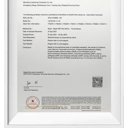
Tipo de conector: disponible en diferentes
tipos de conector, incluyendo conectores
macho y hembra, para adaptarse a los
diversos requisitos de instalación y
preferencias.
Composición del Material: construido a partir
de materiales de alta calidad, tales como
plásticos duraderos y metales resistentes a la
corrosión, asegurando la longevidad y
resistencia a los factores ambientales.
Prestaciones familiares
Al elegir nuestro conector de 10 pines,