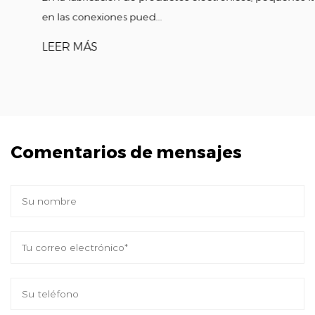
tecnología de conducción autónoma y la
en las conexiones pued...
telemática del vehículo. Facilita la
LEER MÁS
comunicación fluida entre varios sensores y
unidades de control, mejorando la seguridad
y el rendimiento del vehículo.
Electrónica de motocicletas: en la industria
Comentarios de mensajes
de motocicletas, nuestro conector se utiliza
ampliamente en unidades de control
electrónico (ecu), sistemas de inyección de
combustible y diagnósticos a bordo (OBD).
Su diseño robusto y su conexión segura lo
hacen adecuado para aplicaciones exigentes