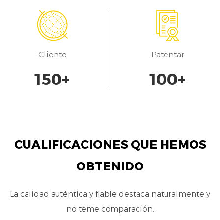
reduciendo el riesgo de tiempo de
inactividad del sistema.
Conexión segura: con un mecanismo de
bloqueo seguro, nuestro conector
Cliente
Patentar
proporciona una conexión estable y fiable,
150
+
100
+
evitando desconexiones accidentales, incluso
en entornos dinámicos. Esta característica es
esencial para aplicaciones críticas donde la
comunicación ininterrumpida es primordial.
CUALIFICACIONES QUE HEMOS
Transmisión de señal eficiente: diseñado para
OBTENIDO
una buena transmisión de señal, nuestro
conector reduce la pérdida de señal y la
La calidad auténtica y fiable destaca naturalmente y
no teme comparación.
interferencia, garantizando la transferencia