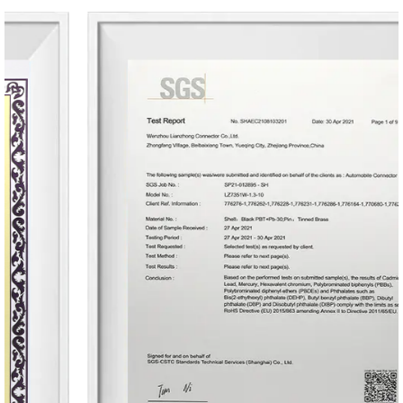
compatibilidad
Nuestro conector de paso de 3,96 mm es
compatible con una amplia gama de
componentes electrónicos de automoción,
incluyendo, pero no limitado a:
Sensores: ya sea para detectar proximidad,
temperatura o presión, nuestro conector se
integra perfectamente con varios módulos
de sensores utilizados en aplicaciones de
automoción.
Unidades de Control: desde los módulos de
Control del motor a los módulos de Control