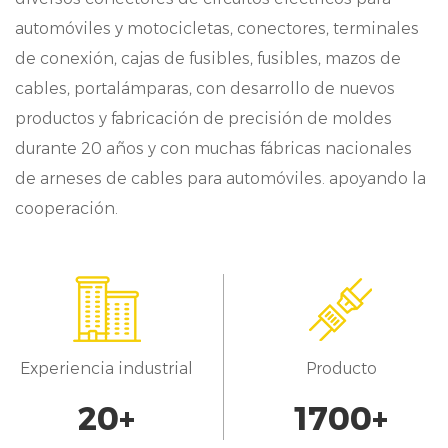
automoción, nuestro conector ofrece
automóviles y motocicletas, conectores, terminales
durabilidad mecánica, lo que garantiza un
de conexión, cajas de fusibles, fusibles, mazos de
rendimiento a largo plazo, incluso en
cables, portalámparas, con desarrollo de nuevos
productos y fabricación de precisión de moldes
condiciones difíciles.
durante 20 años y con muchas fábricas nacionales
aplicaciones
de arneses de cables para automóviles. apoyando la
Nuestro conector de paso de 3,96 mm se
cooperación.
utiliza ampliamente en varios módulos de
automoción, entre ellos:
Sistemas de Audio: ya se trate de altavoces,
amplificadores u otros componentes de
Experiencia industrial
Producto
Audio, nuestro conector proporciona una
20
+
1700
+
conexión estable para un buen rendimiento