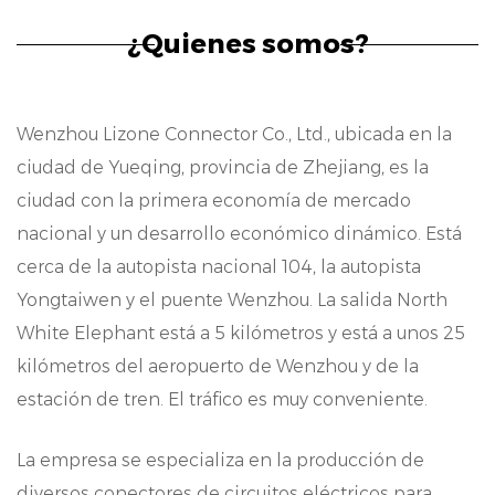
Paso estandari: con un paso de 3,96 mm,
¿Quienes somos?
nuestro conector se adhia a los estándares
de la industria, garantizando la
Wenzhou Lizone Connector Co., Ltd., ubicada en la
compatibilidad y facilidad de integración en
ciudad de Yueqing, provincia de Zhejiang, es la
los sistemas de automoción.
ciudad con la primera economía de mercado
Transmisión de señal fiable: diseñado para
nacional y un desarrollo económico dinámico. Está
cerca de la autopista nacional 104, la autopista
mantener la integridad de la señal, este
Yongtaiwen y el puente Wenzhou. La salida North
conector facilita la comunicación sin fisuras
White Elephant está a 5 kilómetros y está a unos 25
entre los diferentes módulos dentro de los
kilómetros del aeropuerto de Wenzhou y de la
sistemas electrónicos de automoción.
estación de tren. El tráfico es muy conveniente.
Resistencia mecánica: construido para
La empresa se especializa en la producción de
soportar los rigores de los entornos de
diversos conectores de circuitos eléctricos para