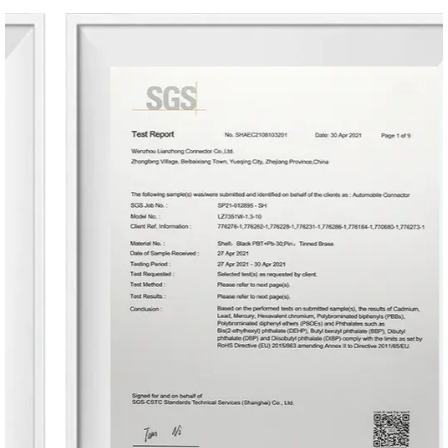
avanzadas técnicas de producción y a las
estrictas medidas de control de calidad,
garantizamos un alto nivel de precisión y
fiabilidad, infundiendo confianza a nuestros
clientes en cuanto al rendimiento y la
longevidad de nuestros terminales.
Opciones de personalización
Reconociendo las diversas necesidades de
nuestros clientes, ofrecemos opciones de
personalización para terminales de pines de
carrete. Desde diferentes tamaños y
configuraciones a recubrimientos