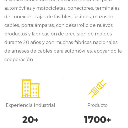
general.
automóviles y motocicletas, conectores, terminales
Aplicaciones versátiles:
de conexión, cajas de fusibles, fusibles, mazos de
Uno de los atributos distintivos de nuestro
cables, portalámparas, con desarrollo de nuevos
productos y fabricación de precisión de moldes
carrepin Terminal es su versatien la
durante 20 años y con muchas fábricas nacionales
aplicación. Con un amplio conocimiento de
de arneses de cables para automóviles. apoyando la
los requisitos de la industria, hemos diseñado
cooperación.
nuestros terminales para atender a un
amplio espectro de sectores, incluyendo las
industrias automotriz, motocicleta y
vehículos de nueva energía. Desde
Experiencia industrial
Producto
conexiones eléctricas en sistemas de motores
20
+
1700
+
hasta arnesde cables en vehículos eléctricos,