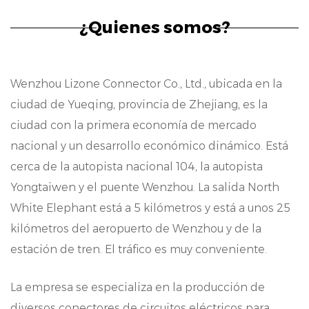
de Pin de bobina está su resistencia a la
¿Quienes somos?
corrosión, atribuprincipalmente al
recubrimiento de estaño. Este recubrimiento
Wenzhou Lizone Connector Co., Ltd., ubicada en la
sirve como barrera protectora contra los
ciudad de Yueqing, provincia de Zhejiang, es la
elementos ambientales, garantizando una
ciudad con la primera economía de mercado
funcionalidad prolongada y fiabilidad en
nacional y un desarrollo económico dinámico. Está
cerca de la autopista nacional 104, la autopista
condiciones exigentes. Ya sea expuesto a la
Yongtaiwen y el puente Wenzhou. La salida North
humedad, productos químicos o variaciones
White Elephant está a 5 kilómetros y está a unos 25
de temperatura, nuestros terminales
kilómetros del aeropuerto de Wenzhou y de la
sobresen en el mantenimiento de su
estación de tren. El tráfico es muy conveniente.
integridad, lo que reduce el riesgo de fallas
La empresa se especializa en la producción de
prematuras y mejorar el rendimiento
diversos conectores de circuitos eléctricos para