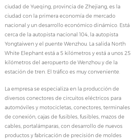
Construcción duradera: fabricados con
ciudad de Yueqing, provincia de Zhejiang, es la
materiales de alta calidad, nuestros
ciudad con la primera economía de mercado
conectores ofrecen durabilidad y longevidad,
nacional y un desarrollo económico dinámico. Está
cerca de la autopista nacional 104, la autopista
lo que garantiza un rendimiento estable
Yongtaiwen y el puente Wenzhou. La salida North
incluso en entornos difíciles.
White Elephant está a 5 kilómetros y está a unos 25
Ingeniería precisa: cada conector está
kilómetros del aeropuerto de Wenzhou y de la
meticuldiseñado según las especificaciones
estación de tren. El tráfico es muy conveniente.
exactas, garantizando un montaje preciso y
La empresa se especializa en la producción de
una transmisión de señal fiable.
diversos conectores de circuitos eléctricos para
Conexión segura: con robumecanismos de
automóviles y motocicletas, conectores, terminales
bloqueo, nuestros conectores proporcionan
de conexión, cajas de fusibles, fusibles, mazos de
una conexión segura y fiable, evitando
cables, portalámparas, con desarrollo de nuevos
productos y fabricación de precisión de moldes
desconexiones accidentales y pérdida de