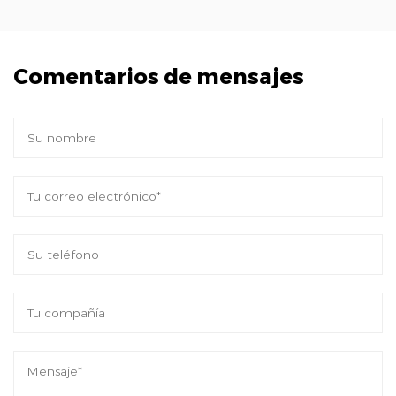
que garantiza un buen funcionamiento y una
buena eficiencia energética.
Beneficios:
Comentarios de mensajes
Invertir en nuestros conectores de 15 pines
ofrece una miríada de beneficios para
fabricantes y usuarios finales por igual,
incluyendo:
Mayor confiabilidad: con una construcción
robusta e ingeniería precisa, nuestros
conectores ofrecen una confiabilidad sin
igual, reduciendo el riesgo de tiempos de
inactividad y costosas reparaciones.
Mejora del rendimiento: al garantizar