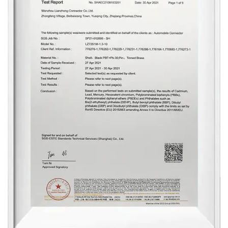
vehículo.
Redes de sensores avanzados: en los
vehículos modernos, una gran variedad de
sensores recopildatos para permitir
características de seguridad avanzadas y
sistemas de asistencia al conductor. Nuestros
conectores facilitan la comunicación sin
fisuras entre estos sensores, lo que permite la
transmisión precisa de datos para la toma de
decisiones en tiempo real.
Sistemas de gestión del motor: desde los
sistemas de inyección de combustible hasta