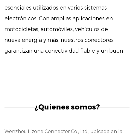
esenciales utilizados en varios sistemas
electrónicos. Con amplias aplicaciones en
motocicletas, automóviles, vehículos de
nueva energía y más, nuestros conectores
garantizan una conectividad fiable y un buen
rendimiento.
Características:
Nuestros conectores de 15 pines cuentan con
una amplia gama de características
diseñadas para cumplir con los exigentes
¿Quienes somos?
requisitos de los sistemas electrónicos
modernos. Estas características incluyen:
Wenzhou Lizone Connector Co., Ltd., ubicada en la