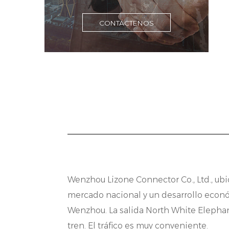
c
CONTÁCTENOS
c
S
A
u
y
o
v
M
E
Wenzhou Lizone Connector Co., Ltd., ubi
p
mercado nacional y un desarrollo económ
Wenzhou. La salida North White Elephant
i
tren. El tráfico es muy conveniente.