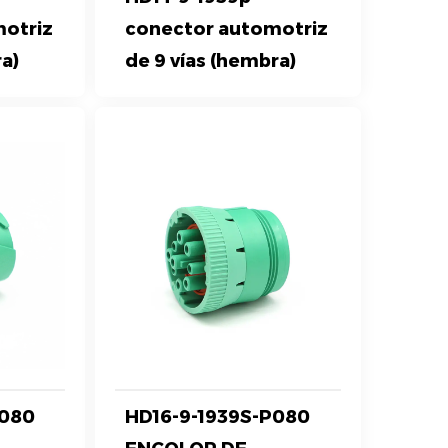
otriz
conector automotriz
ra)
de 9 vías (hembra)
P080
HD16-9-1939S-P080