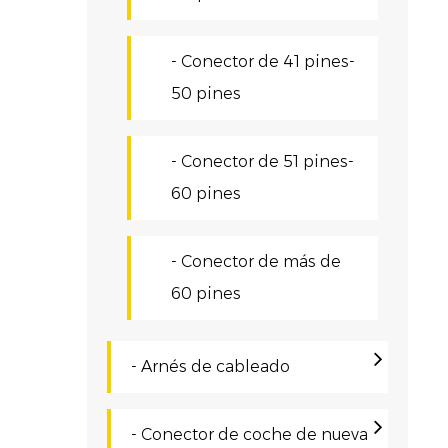
C
e
- Conector de 41 pines-
c
50 pines
r
C
- Conector de 51 pines-
60 pines
C
g
- Conector de más de
c
60 pines
q
O
- Arnés de cableado
R
p
- Conector de coche de nueva