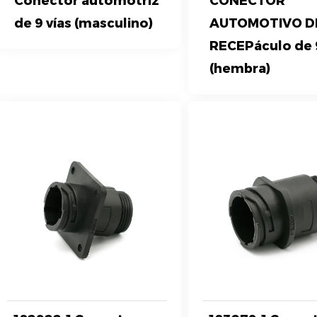
Conector automotriz
CONECTOR
de 9 vías (masculino)
AUTOMOTIVO D
RECEPáculo de 9
(hembra)