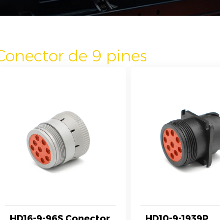
Conector de 9 pines
HD16-9-96S Conector
HD10-9-1939P