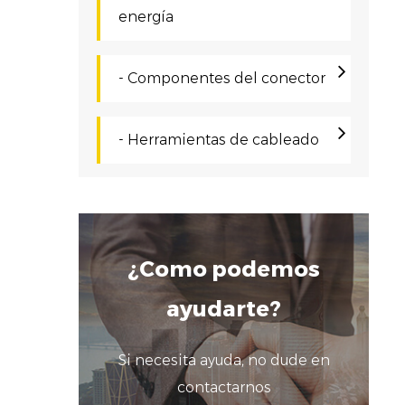
e
energía
t
s
- Componentes del conector
C
N
- Herramientas de cableado
s
t
r
s
¿Como podemos
F
ayudarte?
C
e
Si necesita ayuda, no dude en
contactarnos
d