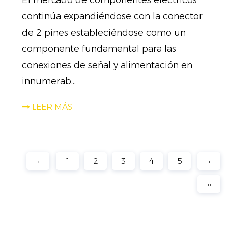
El mercado de componentes eléctricos
continúa expandiéndose con la conector
de 2 pines estableciéndose como un
componente fundamental para las
conexiones de señal y alimentación en
innumerab...
LEER MÁS
‹
1
2
3
4
5
›
››